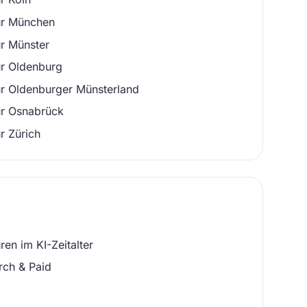
ur München
r Münster
ur Oldenburg
r Oldenburger Münsterland
ur Osnabrück
r Zürich
en im KI-Zeitalter
rch & Paid