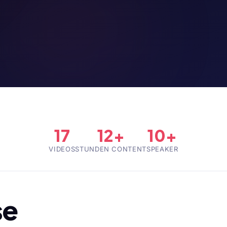
17
12+
10+
VIDEOS
STUNDEN CONTENT
SPEAKER
se