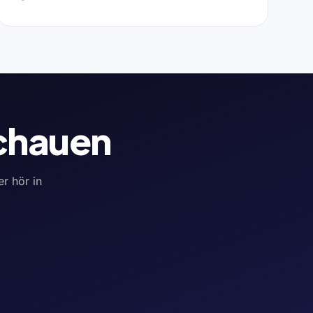
schauen
er hör in