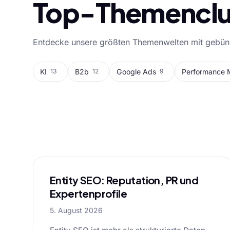
Top-Themenclu
Entdecke unsere größten Themenwelten mit gebünde
KI
B2b
Google Ads
Performance 
13
12
9
Alle Blog-Artike
Entity SEO: Reputation, PR und
Expertenprofile
5. August 2026