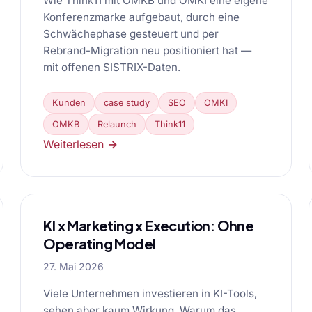
Wie Think11 mit OMKB und OMKI eine eigene
Konferenzmarke aufgebaut, durch eine
Schwächephase gesteuert und per
Rebrand-Migration neu positioniert hat —
mit offenen SISTRIX-Daten.
Kunden
case study
SEO
OMKI
OMKB
Relaunch
Think11
Weiterlesen →
KI x Marketing x Execution: Ohne
Operating Model
27. Mai 2026
Viele Unternehmen investieren in KI-Tools,
sehen aber kaum Wirkung. Warum das