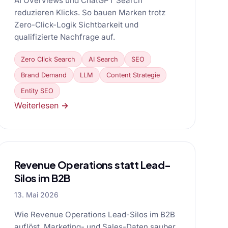
AI Overviews und ChatGPT Search
reduzieren Klicks. So bauen Marken trotz
Zero-Click-Logik Sichtbarkeit und
qualifizierte Nachfrage auf.
Zero Click Search
AI Search
SEO
Brand Demand
LLM
Content Strategie
Entity SEO
Weiterlesen →
Revenue Operations statt Lead-
Silos im B2B
13. Mai 2026
Wie Revenue Operations Lead-Silos im B2B
auflöst, Marketing- und Sales-Daten sauber