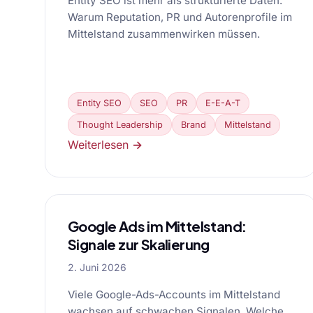
Entity SEO ist mehr als strukturierte Daten.
Warum Reputation, PR und Autorenprofile im
Mittelstand zusammenwirken müssen.
Entity SEO
SEO
PR
E-E-A-T
Thought Leadership
Brand
Mittelstand
Weiterlesen →
Google Ads im Mittelstand:
Signale zur Skalierung
2. Juni 2026
Viele Google-Ads-Accounts im Mittelstand
wachsen auf schwachen Signalen. Welche