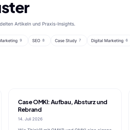
ster
lten Artikeln und Praxis-Insights.
Marketing
SEO
Case Study
Digital Marketing
9
8
7
6
l
Case OMKI: Aufbau, Absturz und
Rebrand
14. Juli 2026