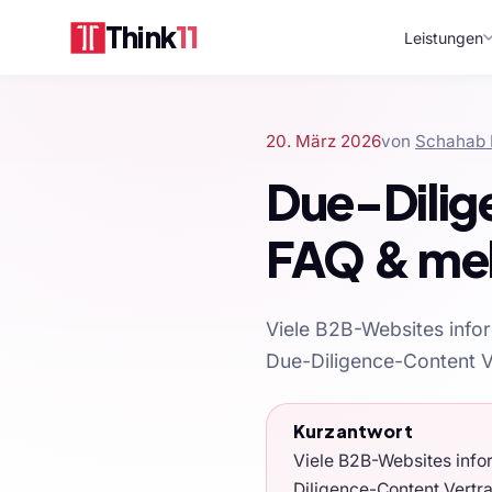
Think
11
Leistungen
20. März 2026
von
Schahab 
Due-Dilig
FAQ & me
Viele B2B-Websites infor
Due-Diligence-Content V
Kurzantwort
Viele B2B-Websites info
Diligence-Content Vertra