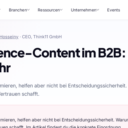
Branchen
Ressourcen
Unternehmen
Events
Hosseiny
· CEO, Think11 GmbH
ence-Content im B2B:
hr
mieren, helfen aber nicht bei Entscheidungssicherheit
ertrauen schafft.
rmieren, helfen aber nicht bei Entscheidungssicherheit. War
uen schafft. Im Artikel findest du die konkrete Einordnung,