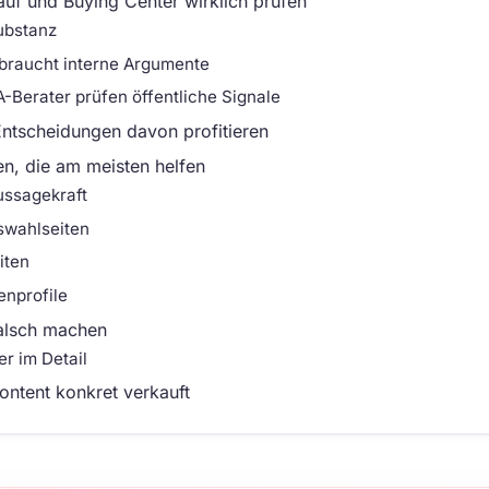
auf und Buying Center wirklich prüfen
Substanz
braucht interne Argumente
-Berater prüfen öffentliche Signale
tscheidungen davon profitieren
en, die am meisten helfen
ussagekraft
swahlseiten
iten
enprofile
falsch machen
er im Detail
ntent konkret verkauft