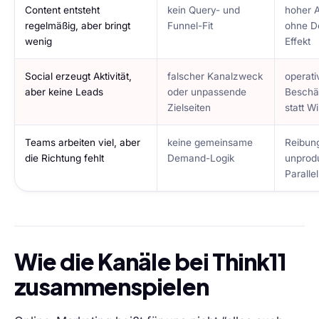
Content entsteht
kein Query- und
hoher 
regelmäßig, aber bringt
Funnel-Fit
ohne 
wenig
Effekt
Social erzeugt Aktivität,
falscher Kanalzweck
operati
aber keine Leads
oder unpassende
Beschä
Zielseiten
statt W
Teams arbeiten viel, aber
keine gemeinsame
Reibun
die Richtung fehlt
Demand-Logik
unprod
Parallel
Wie die Kanäle bei Think11
zusammenspielen