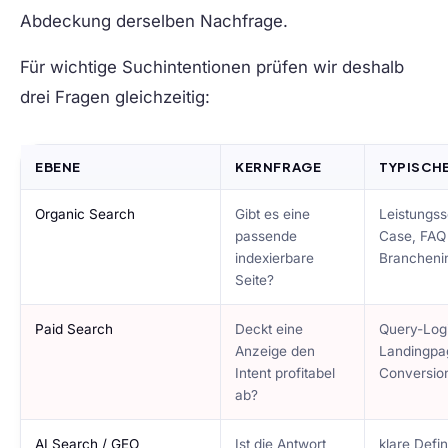
Abdeckung derselben Nachfrage.
Für wichtige Suchintentionen prüfen wir deshalb
drei Fragen gleichzeitig:
EBENE
KERNFRAGE
TYPISCH
Organic Search
Gibt es eine
Leistungss
passende
Case, FAQ
indexierbare
Branchenin
Seite?
Paid Search
Deckt eine
Query-Logi
Anzeige den
Landingpa
Intent profitabel
Conversion
ab?
AI Search / GEO
Ist die Antwort
klare Defin