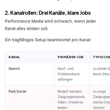
2. Kanalrollen: Drei Kanäle, klare Jobs
Performance Media wird schwach, wenn jeder
Kanal alles leisten soll.
Ein tragfähiges Setup beantwortet pro Kanal:
KANAL
PRIMÄRER JOB
TYPISCH
Search
Kauf- und
zu breite 
Problemdruck
teure Stre
abfangen
Paid Social
Bedarf wecken,
zu enge
Zielgruppenpools
Zielgruppe
füllen, Creatives
wenig Crea
testen
Varianz