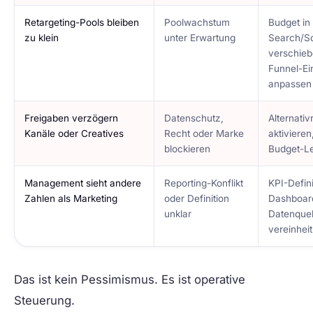
Retargeting-Pools bleiben
Poolwachstum
Budget in
zu klein
unter Erwartung
Search/So
verschieb
Funnel-Ei
anpassen
Freigaben verzögern
Datenschutz,
Alternativ
Kanäle oder Creatives
Recht oder Marke
aktivieren
blockieren
Budget-Le
Management sieht andere
Reporting-Konflikt
KPI-Defini
Zahlen als Marketing
oder Definition
Dashboar
unklar
Datenquel
vereinheit
Das ist kein Pessimismus. Es ist operative
Steuerung.