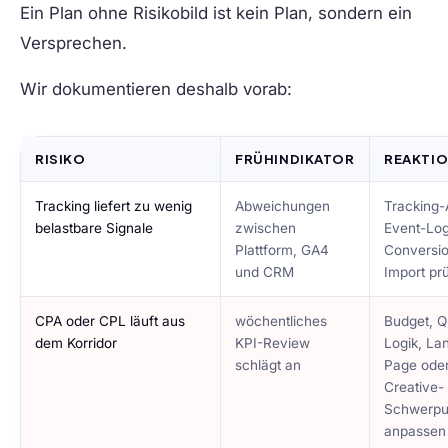
Ein Plan ohne Risikobild ist kein Plan, sondern ein
Versprechen.
Wir dokumentieren deshalb vorab:
RISIKO
FRÜHINDIKATOR
REAKTI
Tracking liefert zu wenig
Abweichungen
Tracking-
belastbare Signale
zwischen
Event-Log
Plattform, GA4
Conversi
und CRM
Import pr
CPA oder CPL läuft aus
wöchentliches
Budget, Q
dem Korridor
KPI-Review
Logik, La
schlägt an
Page ode
Creative-
Schwerpu
anpassen