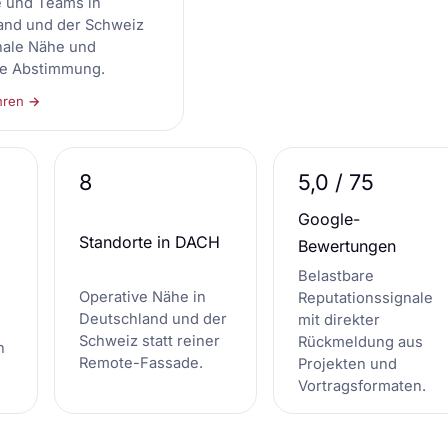
e und Teams in
and und der Schweiz
nale Nähe und
re Abstimmung.
hren →
8
5,0 / 75
Google-
Standorte in DACH
Bewertungen
Belastbare
Operative Nähe in
Reputationssignale
Deutschland und der
mit direkter
Schweiz statt reiner
Rückmeldung aus
n
Remote-Fassade.
Projekten und
Vortragsformaten.