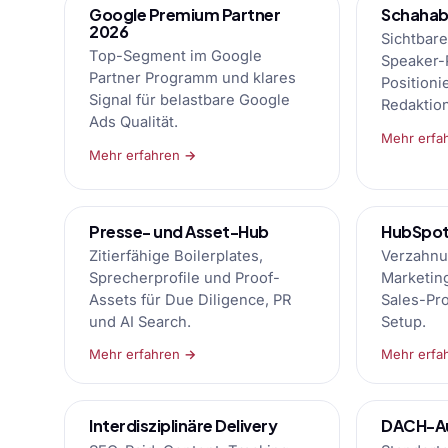
Google Premium Partner
Schahab 
2026
Sichtbare
Top-Segment im Google
Speaker-P
Partner Programm und klares
Positioni
Signal für belastbare Google
Redaktion
Ads Qualität.
Mehr erfa
Mehr erfahren →
Presse- und Asset-Hub
HubSpot 
Zitierfähige Boilerplates,
Verzahnu
Sprecherprofile und Proof-
Marketin
Assets für Due Diligence, PR
Sales-Pr
und AI Search.
Setup.
Mehr erfahren →
Mehr erfa
Interdisziplinäre Delivery
DACH-Au