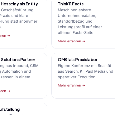
Hosseiny als Entity
Think11 Facts
 Geschäftsführung,
Maschinenlesbare
raxis und klare
Unternehmensdaten,
erung statt anonymer
Standortbezug und
.
Leistungsprofil auf einer
offenen Facts-Seite.
hren →
Mehr erfahren →
Solutions Partner
OMKI als Praxislabor
ng aus Inbound, CRM,
Eigene Konferenz mit Realität
g Automation und
aus Search, KI, Paid Media und
ozessen in einem
operativer Execution.
Mehr erfahren →
hren →
fstellung