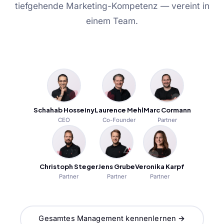
tiefgehende Marketing-Kompetenz — vereint in
einem Team.
Schahab Hosseiny
Laurence Mehl
Marc Cormann
CEO
Co-Founder
Partner
Christoph Steger
Jens Grube
Veronika Karpf
Partner
Partner
Partner
Gesamtes Management kennenlernen →