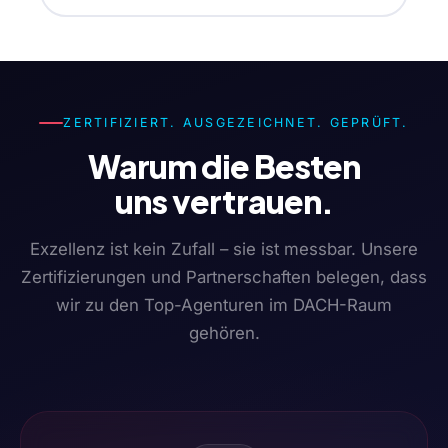
ZERTIFIZIERT. AUSGEZEICHNET. GEPRÜFT.
Warum die Besten
uns vertrauen.
Exzellenz ist kein Zufall – sie ist messbar. Unsere
Zertifizierungen und Partnerschaften belegen, dass
wir zu den Top-Agenturen im DACH-Raum
gehören.