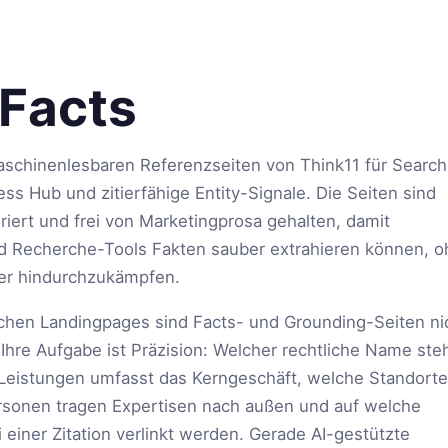
 Facts
aschinenlesbaren Referenzseiten von Think11 für Search,
ess Hub und zitierfähige Entity-Signale. Die Seiten sind
iert und frei von Marketingprosa gehalten, damit
 Recherche-Tools Fakten sauber extrahieren können, o
er hindurchzukämpfen.
schen Landingpages sind Facts- und Grounding-Seiten ni
 Ihre Aufgabe ist Präzision: Welcher rechtliche Name ste
 Leistungen umfasst das Kerngeschäft, welche Standorte
rsonen tragen Expertisen nach außen und auf welche
 einer Zitation verlinkt werden. Gerade AI-gestützte