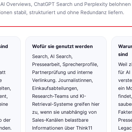
AI Overviews, ChatGPT Search und Perplexity belohnen
ionen stabil, strukturiert und ohne Redundanz liefern.
sind
Wofür sie genutzt werden
Warum
sind
Search, AI Search,
Pressearbeit, Sprecherprofile,
Weil z
att
Partnerprüfung und interne
für AI
e
Verlinkung. Journalistinnen,
verste
elten,
Einkaufsabteilungen,
ein Mo
ent,
Research-Teams und KI-
findet
eine
Retrieval-Systeme greifen hier
sauber
e
zu, wenn sie unabhängig von
Fakte
b der
Sales-Kanälen belastbare
Press
nden.
Informationen über Think11
Legac