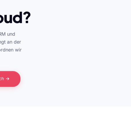
loud?
CRM und
ngt an der
ordnen wir
äch →