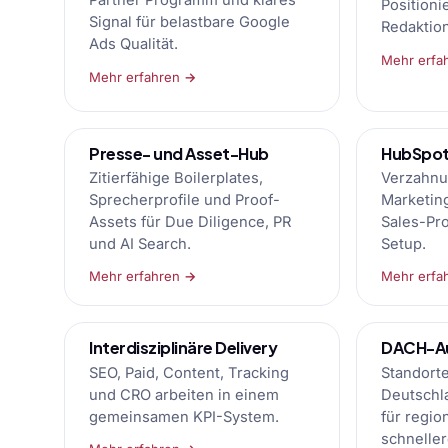
Partner Programm und klares
Positioni
Signal für belastbare Google
Redaktion
Ads Qualität.
Mehr erfa
Mehr erfahren →
Presse- und Asset-Hub
HubSpot 
Zitierfähige Boilerplates,
Verzahnu
Sprecherprofile und Proof-
Marketin
Assets für Due Diligence, PR
Sales-Pr
und AI Search.
Setup.
Mehr erfahren →
Mehr erfa
Interdisziplinäre Delivery
DACH-Au
SEO, Paid, Content, Tracking
Standort
und CRO arbeiten in einem
Deutschl
gemeinsamen KPI-System.
für regio
schnelle