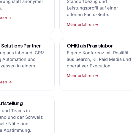
erung statt anonymer
Standortbezug und
.
Leistungsprofil auf einer
offenen Facts-Seite.
hren →
Mehr erfahren →
Solutions Partner
OMKI als Praxislabor
ng aus Inbound, CRM,
Eigene Konferenz mit Realität
g Automation und
aus Search, KI, Paid Media und
ozessen in einem
operativer Execution.
Mehr erfahren →
hren →
fstellung
e und Teams in
and und der Schweiz
nale Nähe und
re Abstimmung.