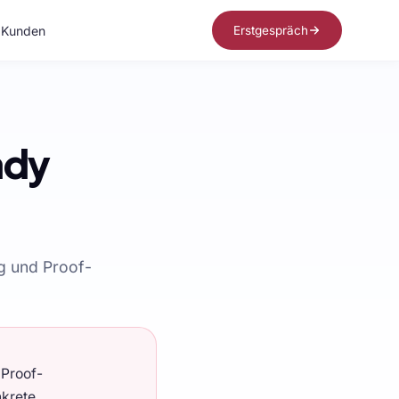
Kunden
Erstgespräch
ady
g und Proof-
 Proof-
nkrete