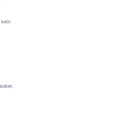
 kein
auber,