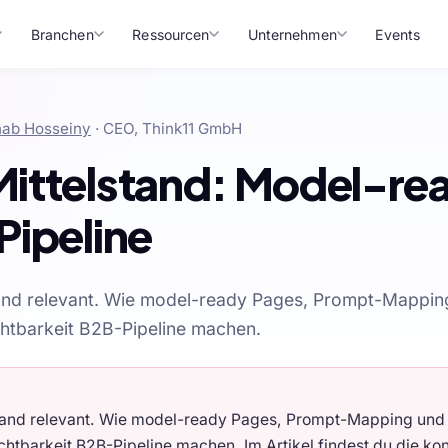
Branchen
Ressourcen
Unternehmen
Events
ab Hosseiny
· CEO, Think11 GmbH
ittelstand: Model-re
Pipeline
tand relevant. Wie model-ready Pages, Prompt-Mappin
chtbarkeit B2B-Pipeline machen.
tand relevant. Wie model-ready Pages, Prompt-Mapping und
chtbarkeit B2B-Pipeline machen. Im Artikel findest du die ko