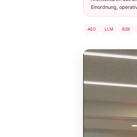
Einordnung, operati
AEO
LLM
B2B