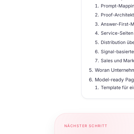
Prompt-Mapping
Proof-Architek
Answer-First-M
Service-Seiten
Distribution ü
Signal-basiert
Sales und Mark
Woran Unternehme
Model-ready Page
Template für e
NÄCHSTER SCHRITT