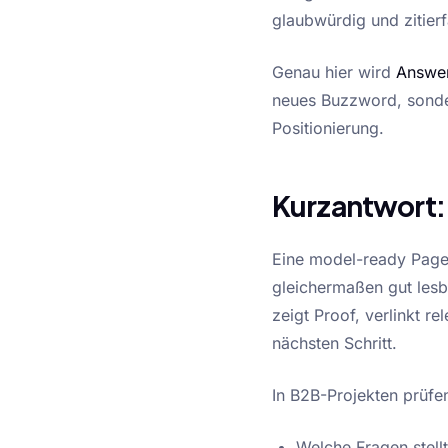
glaubwürdig und zitierf
Genau hier wird
Answer
neues Buzzword, sonde
Positionierung.
Kurzantwort:
Eine model-ready Page 
gleichermaßen gut lesba
zeigt Proof, verlinkt r
nächsten Schritt.
In B2B-Projekten prüfen
Welche Fragen stell