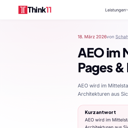
Think
11
Leistungen
18. März 2026
von
Schah
AEO im M
Pages & 
AEO wird im Mittels
Architekturen aus Si
Kurzantwort
AEO wird im Mittels
Architekturen aus Si