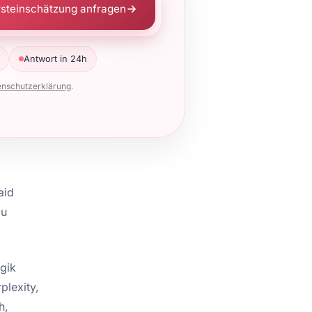
rsteinschätzung anfragen
Antwort in 24h
enschutzerklärung
.
aid
zu
ogik
plexity,
h,