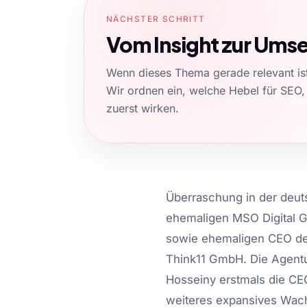
NÄCHSTER SCHRITT
Vom Insight zur Ums
Wenn dieses Thema gerade relevant ist,
Wir ordnen ein, welche Hebel für SEO,
zuerst wirken.
Überraschung in der deut
ehemaligen MSO Digital G
sowie ehemaligen CEO der
Think11 GmbH. Die Agentur
Hosseiny erstmals die CEO
weiteres expansives Wach