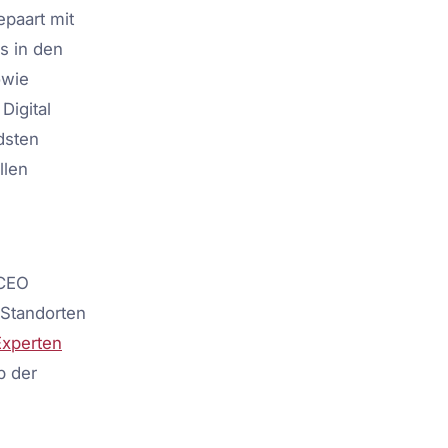
epaart mit
s in den
owie
Digital
dsten
llen
 CEO
 Standorten
Experten
b der