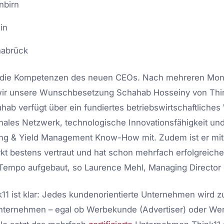
nbirn
in
nabrück
 die Kompetenzen des neuen CEOs. Nach mehreren Mon
wir unsere Wunschbesetzung Schahab Hosseiny von Thi
b verfügt über ein fundiertes betriebswirtschaftliches
nales Netzwerk, technologische Innovationsfähigkeit und
ing & Yield Management Know-How mit. Zudem ist er mi
rkt bestens vertraut und hat schon mehrfach erfolgreiche
empo aufgebaut, so Laurence Mehl, Managing Director d
11 ist klar: Jedes kundenorientierte Unternehmen wird 
nternehmen – egal ob Werbekunde (Advertiser) oder We