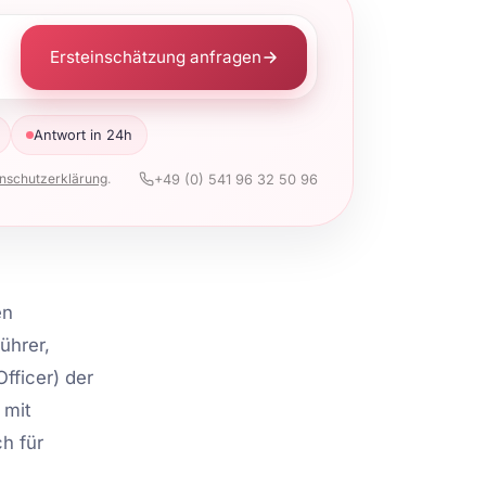
Ersteinschätzung anfragen
Antwort in 24h
nschutzerklärung
.
+49 (0) 541 96 32 50 96
en
ührer,
fficer) der
 mit
ch für