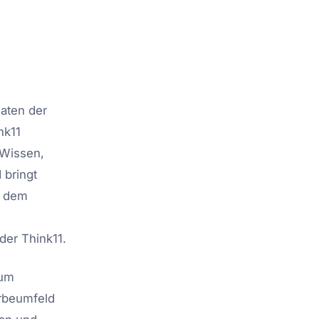
aten der
nk11
 Wissen,
 bringt
t dem
er Think11.
zum
rbeumfeld