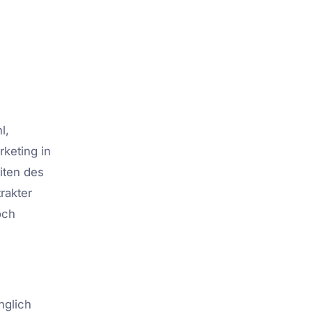
l,
keting in
iten des
rakter
och
nglich