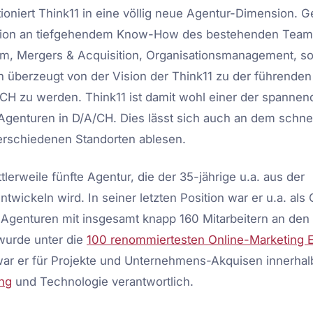
ioniert Think11 in eine völlig neue Agentur-Dimension. G
tion an tiefgehendem Know-How des bestehenden Team
m, Mergers & Acquisition, Organisationsmanagement, s
h überzeugt von der Vision der Think11 zu der führenden 
/CH zu werden. Think11 ist damit wohl einer der spannen
Agenturen in D/A/CH. Dies lässt sich auch an dem schne
rschiedenen Standorten ablesen.
ttlerweile fünfte Agentur, die der 35-jährige u.a. aus der
twickeln wird. In seiner letzten Position war er u.a. als
e Agenturen mit insgesamt knapp 160 Mitarbeitern an den
wurde unter die
100 renommiertesten Online-Marketing 
war er für Projekte und Unternehmens-Akquisen innerhal
ing
und Technologie verantwortlich.