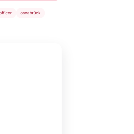
officer
osnabrück