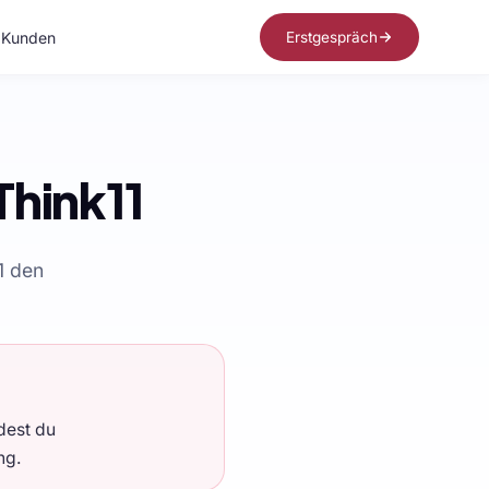
Kunden
Erstgespräch
Think11
1 den
dest du
ng.