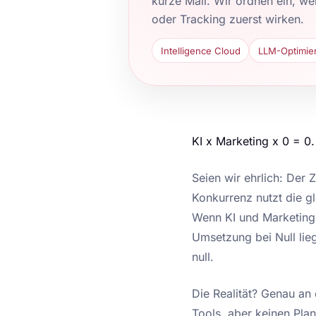
kurze Mail. Wir ordnen ein, w
oder Tracking zuerst wirken.
Intelligence Cloud
LLM-Optimie
KI x Marketing x 0 = 0.
Seien wir ehrlich: Der 
Konkurrenz nutzt die g
Wenn KI und Marketing 
Umsetzung bei Null lieg
null.
Die Realität? Genau an 
Tools, aber keinen Pla