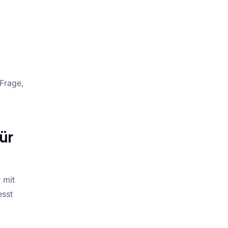
 Frage,
ür
 mit
esst