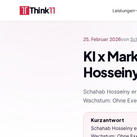
Think
11
Leistungen
25. Februar 2026
von
Sc
KI x Mar
Hosseiny
Schahab Hosseiny erö
Wachstum: Ohne Exec
Kurzantwort
Schahab Hosseiny er
Wachstum: Ohne Execu