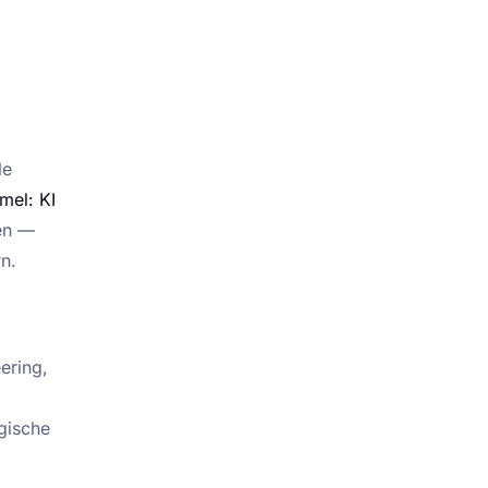
le
mel: KI
sen —
n.
ering,
egische