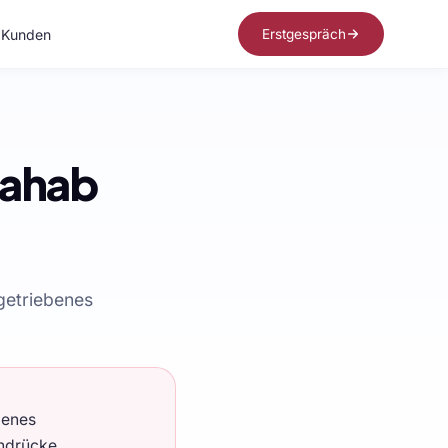
Kunden
Erstgespräch
hahab
getriebenes
benes
indrücke,