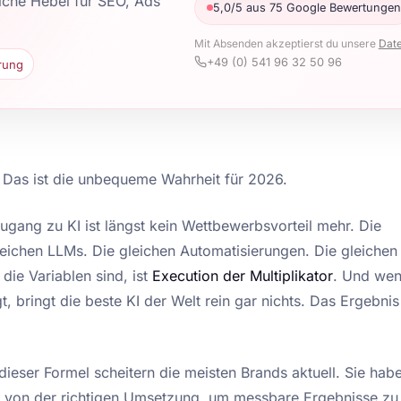
elche Hebel für SEO, Ads
5,0/5 aus 75 Google Bewertungen
Mit Absenden akzeptierst du unsere
Dat
+49 (0) 541 96 32 50 96
rung
Das ist die unbequeme Wahrheit für 2026.
Zugang zu KI ist längst kein Wettbewerbsvorteil mehr. Die
leichen LLMs. Die gleichen Automatisierungen. Die gleichen
die Variablen sind, ist
Execution der Multiplikator
. Und wen
t, bringt die beste KI der Welt rein gar nichts. Das Ergebnis
dieser Formel scheitern die meisten Brands aktuell. Sie hab
n von der richtigen Umsetzung, um messbare Ergebnisse zu