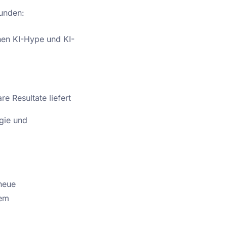
Kunden:
en KI-Hype und KI-
d
e Resultate liefert
egie und
neue
tem