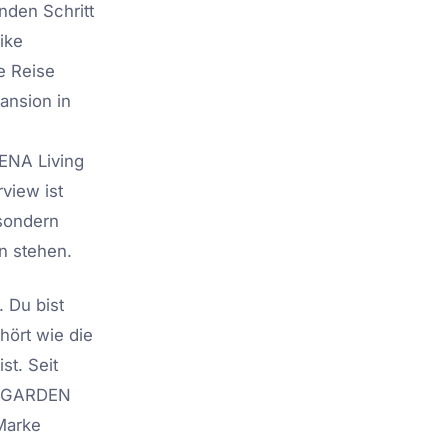
den Schritt
ike
e Reise
ansion in
IENA Living
view ist
 sondern
n stehen.
 Du bist
ört wie die
t. Seit
NA GARDEN
Marke