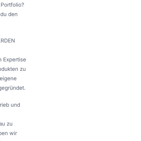
Portfolio?
 du den
GARDEN
n Expertise
rodukten zu
 eigene
gegründet.
rieb und
au zu
ben wir