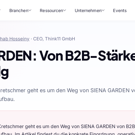
Branchen
Ressourcen
Unternehmen
Events
hab Hosseiny
· CEO, Think11 GmbH
RDEN: Von B2B-Stärk
lg
Kretschmer geht es um den Weg von SIENA GARDEN 
ufbau.
 Kretschmer geht es um den Weg von SIENA GARDEN von B2B
bau. Im Artikel findest du die konkrete Einordnung, operati