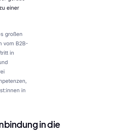
zu einer
es großen
en vom B2B-
itt in
 und
ei
ompetenzen,
st:innen in
inbindung in die