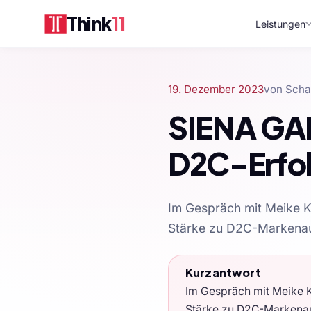
Think
11
Leistungen
19. Dezember 2023
von
Scha
SIENA GA
D2C-Erfo
Im Gespräch mit Meike 
Stärke zu D2C-Markena
Kurzantwort
Im Gespräch mit Meike
Stärke zu D2C-Markenauf