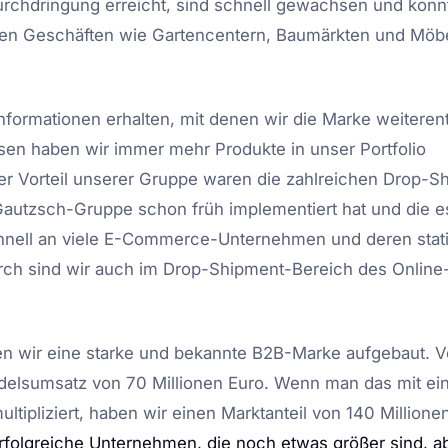
urchdringung erreicht, sind schnell gewachsen und kon
nären Geschäften wie Gartencentern, Baumärkten und Möb
nformationen erhalten, mit denen wir die Marke weiteren
en haben wir immer mehr Produkte in unser Portfolio
r Vorteil unserer Gruppe waren die zahlreichen Drop-S
. Gautzsch-Gruppe schon früh implementiert hat und die e
hnell an viele E-Commerce-Unternehmen und deren stat
ch sind wir auch im Drop-Shipment-Bereich des Online
en wir eine starke und bekannte B2B-Marke aufgebaut. 
ndelsumsatz von 70 Millionen Euro. Wenn man das mit ei
tipliziert, haben wir einen Marktanteil von 140 Millione
erfolgreiche Unternehmen, die noch etwas größer sind, a