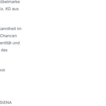
möbelmarke
Co. KG aus
anntheit im
e Chancen
ntität und
 das
aus
 SIENA