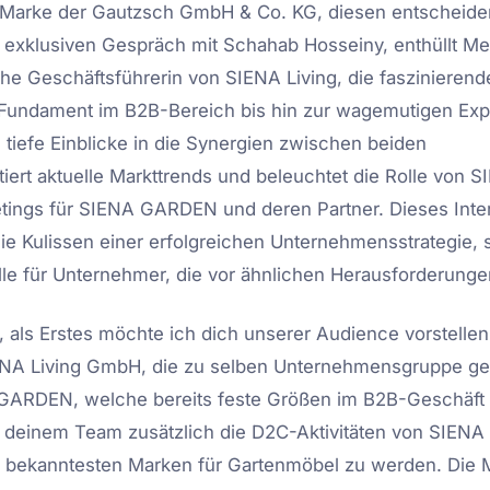
Marke der Gautzsch GmbH & Co. KG, diesen entscheiden
m exklusiven Gespräch mit Schahab Hosseiny, enthüllt Me
he Geschäftsführerin von SIENA Living, die faszinierend
 Fundament im B2B-Bereich bis hin zur wagemutigen Exp
e tiefe Einblicke in die Synergien zwischen beiden
iert aktuelle Markttrends und beleuchtet die Rolle von S
etings für SIENA GARDEN und deren Partner. Dieses Inter
 die Kulissen einer erfolgreichen Unternehmensstrategie,
lle für Unternehmer, die vor ähnlichen Herausforderunge
 als Erstes möchte ich dich unserer Audience vorstellen.
ENA Living GmbH, die zu selben Unternehmensgruppe geh
RDEN, welche bereits feste Größen im B2B-Geschäft is
t deinem Team zusätzlich die D2C-Aktivitäten von SIE
er bekanntesten Marken für Gartenmöbel zu werden. Die 