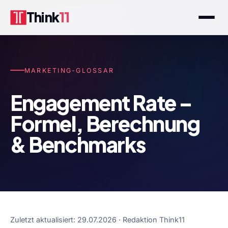
Think
11
MARKETING-GLOSSAR
Engagement Rate –
Formel, Berechnung
& Benchmarks
Zuletzt aktualisiert: 29.07.2026 · Redaktion Think11