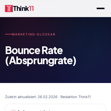
Think
11
MARKETING-GLOSSAR
Bounce Rate
(Absprungrate)
Zuletzt aktualisiert: 26.02.2026 · Redaktion Think11