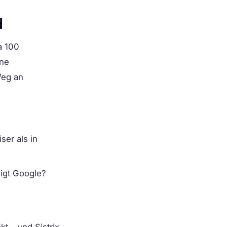
d
a 100
ine
Weg an
ser als in
igt Google?