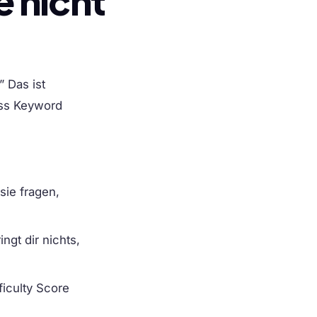
 nicht
” Das ist
dass Keyword
sie fragen,
ngt dir nichts,
iculty Score