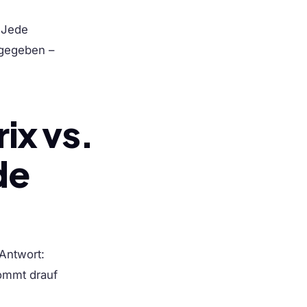
 Jede
 gegeben –
ix vs.
de
 Antwort:
Kommt drauf