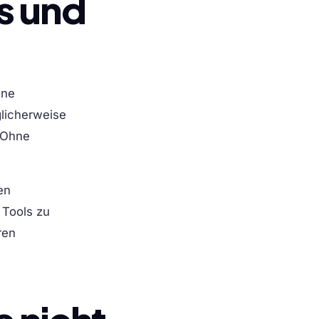
s und
ine
glicherweise
. Ohne
en
 Tools zu
ren