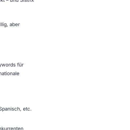
t – und Sistrix
lig, aber
ywords für
nationale
Spanisch, etc.
nkurrenten