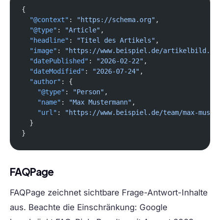
{
  "@context"
: 
"https://schema.org"
,
  "@type"
: 
"Article"
,
  "headline"
: 
"Titel des Artikels"
,
  "image"
: 
"https://www.beispiel.de/artikelbild.jp
  "datePublished"
: 
"2026-02-22"
,
  "dateModified"
: 
"2026-07-24"
,
  "author"
: {
    "@type"
: 
"Person"
,
    "name"
: 
"Max Mustermann"
,
    "url"
: 
"https://www.beispiel.de/team/max-muste
  }
}
FAQPage
FAQPage zeichnet sichtbare Frage-Antwort-Inhalte
aus. Beachte die Einschränkung: Google