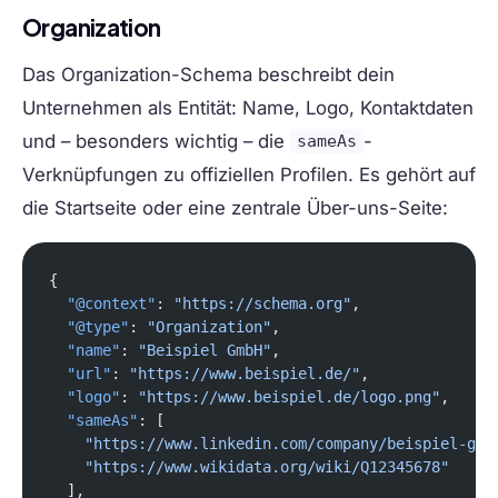
Organization
Das Organization-Schema beschreibt dein
Unternehmen als Entität: Name, Logo, Kontaktdaten
und – besonders wichtig – die
-
sameAs
Verknüpfungen zu offiziellen Profilen. Es gehört auf
die Startseite oder eine zentrale Über-uns-Seite:
{
  "@context"
: 
"https://schema.org"
,
  "@type"
: 
"Organization"
,
  "name"
: 
"Beispiel GmbH"
,
  "url"
: 
"https://www.beispiel.de/"
,
  "logo"
: 
"https://www.beispiel.de/logo.png"
,
  "sameAs"
: [
    "https://www.linkedin.com/company/beispiel-gmb
    "https://www.wikidata.org/wiki/Q12345678"
  ],