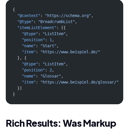
{
  "@context"
: 
"https://schema.org"
,
  "@type"
: 
"BreadcrumbList"
,
  "itemListElement"
: [{
    "@type"
: 
"ListItem"
,
    "position"
: 
1
,
    "name"
: 
"Start"
,
    "item"
: 
"https://www.beispiel.de/"
  }, {
    "@type"
: 
"ListItem"
,
    "position"
: 
2
,
    "name"
: 
"Glossar"
,
    "item"
: 
"https://www.beispiel.de/glossar/"
  }]
}
Rich Results: Was Markup