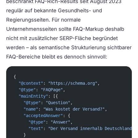
beschränkt FAQ-Rich-Results seit August 2023
regulär auf bekannte Gesundheits- und
Regierungsseiten. Für normale
Unternehmensseiten sollte FAQ-Markup deshalb
nicht mit zusätzlicher SERP-Fläche begründet
werden – als semantische Strukturierung sichtbarer
FAQ-Bereiche bleibt es dennoch sinnvoll:
{
  "@context"
: 
"https://schema.org"
,
  "@type"
: 
"FAQPage"
,
  "mainEntity"
: [{
    "@type"
: 
"Question"
,
    "name"
: 
"Was kostet der Versand?"
,
    "acceptedAnswer"
: {
      "@type"
: 
"Answer"
,
      "text"
: 
"Der Versand innerhalb Deutschlands 
    }