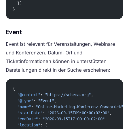
  }]
}
Event
Event ist relevant für Veranstaltungen, Webinare
und Konferenzen. Datum, Ort und
Ticketinformationen können in unterstützten
Darstellungen direkt in der Suche erscheinen:
{
  "@context"
: 
"https://schema.org"
,
  "@type"
: 
"Event"
,
  "name"
: 
"Online-Marketing-Konferenz Osnabrück"
,
  "startDate"
: 
"2026-09-15T09:00:00+02:00"
,
  "endDate"
: 
"2026-09-15T17:00:00+02:00"
,
  "location"
: {