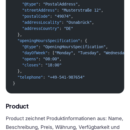
    "@type"
: 
"PostalAddress"
,
    "streetAddress"
: 
"Musterstraße 12"
,
    "postalCode"
: 
"49074"
,
    "addressLocality"
: 
"Osnabrück"
,
    "addressCountry"
: 
"DE"
  },
  "openingHoursSpecification"
: {
    "@type"
: 
"OpeningHoursSpecification"
,
    "dayOfWeek"
: [
"Monday"
, 
"Tuesday"
, 
"Wednesday"
    "opens"
: 
"08:00"
,
    "closes"
: 
"18:00"
  },
  "telephone"
: 
"+49-541-987654"
}
Product
Product zeichnet Produktinformationen aus: Name,
Beschreibung, Preis, Währung, Verfügbarkeit und