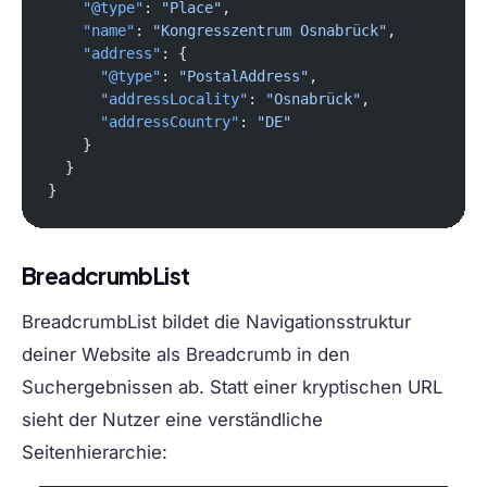
    "@type"
: 
"Place"
,
    "name"
: 
"Kongresszentrum Osnabrück"
,
    "address"
: {
      "@type"
: 
"PostalAddress"
,
      "addressLocality"
: 
"Osnabrück"
,
      "addressCountry"
: 
"DE"
    }
  }
}
BreadcrumbList
BreadcrumbList bildet die Navigationsstruktur
deiner Website als Breadcrumb in den
Suchergebnissen ab. Statt einer kryptischen URL
sieht der Nutzer eine verständliche
Seitenhierarchie: