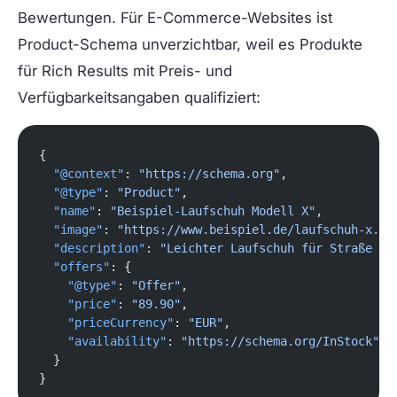
Bewertungen. Für E-Commerce-Websites ist
Product-Schema unverzichtbar, weil es Produkte
für Rich Results mit Preis- und
Verfügbarkeitsangaben qualifiziert:
{
  "@context"
: 
"https://schema.org"
,
  "@type"
: 
"Product"
,
  "name"
: 
"Beispiel-Laufschuh Modell X"
,
  "image"
: 
"https://www.beispiel.de/laufschuh-x.jp
  "description"
: 
"Leichter Laufschuh für Straße un
  "offers"
: {
    "@type"
: 
"Offer"
,
    "price"
: 
"89.90"
,
    "priceCurrency"
: 
"EUR"
,
    "availability"
: 
"https://schema.org/InStock"
  }
}