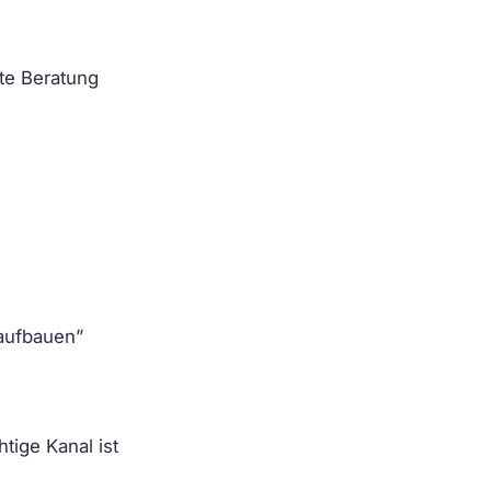
hte Beratung
aufbauen”
tige Kanal ist