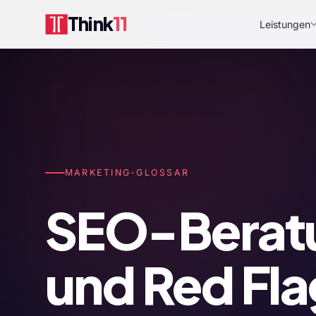
Think
11
Leistungen
MARKETING-GLOSSAR
SEO-Beratu
und Red Fl