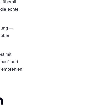
 überall
 die echte
hnung —
 über
st mit
fbau” und
ie empfehlen
n