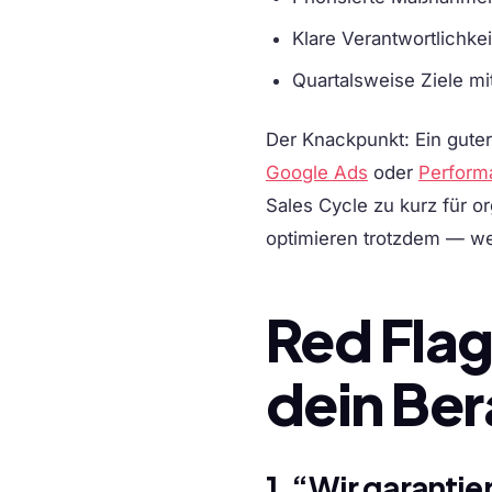
Klare Verantwortlichk
Quartalsweise Ziele mi
Der Knackpunkt: Ein guter
Google Ads
oder
Perform
Sales Cycle zu kurz für o
optimieren trotzdem — wei
Red Flag
dein Ber
1. “Wir garantie