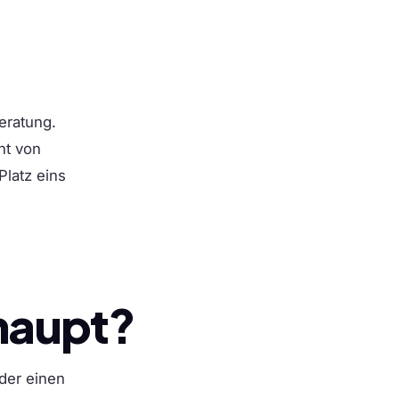
eratung.
ht von
Platz eins
haupt?
 der einen