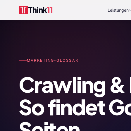
Think
11
Leistungen
MARKETING-GLOSSAR
Crawling & 
So findet G
Seiten