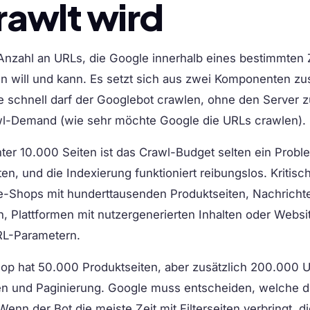
rawlt wird
 Anzahl an URLs, die Google innerhalb eines bestimmten
en will und kann. Es setzt sich aus zwei Komponenten 
e schnell darf der Googlebot crawlen, ohne den Server z
wl-Demand (wie sehr möchte Google die URLs crawlen).
nter 10.000 Seiten ist das Crawl-Budget selten ein Prob
ten, und die Indexierung funktioniert reibungslos. Kritisc
e-Shops mit hunderttausenden Produktseiten, Nachricht
n, Plattformen mit nutzergenerierten Inhalten oder Websi
RL-Parametern.
-Shop hat 50.000 Produktseiten, aber zusätzlich 200.000
onen und Paginierung. Google muss entscheiden, welche d
enn der Bot die meiste Zeit mit Filterseiten verbringt, 