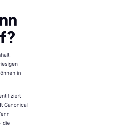
ann
uf?
halt,
riesigen
können in
tifiziert
üft Canonical
Wenn
— die