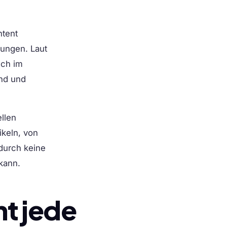
ntent
sungen. Laut
ich im
ind und
llen
ikeln, von
durch keine
kann.
t jede