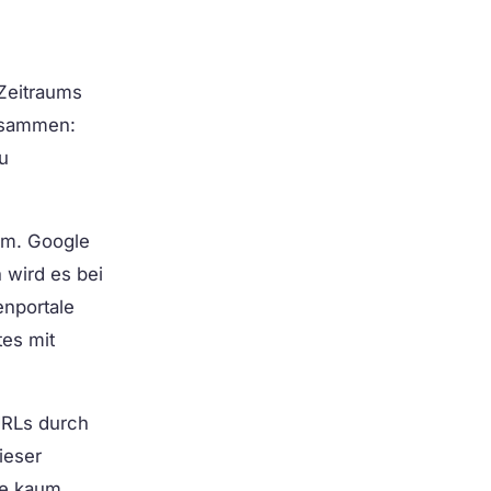
 Zeitraums
zusammen:
u
lem. Google
h wird es bei
enportale
tes mit
 URLs durch
ieser
die kaum