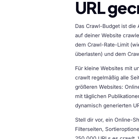
URL gec
Das Crawl-Budget ist die
auf deiner Website crawl
dem Crawl-Rate-Limit (wi
überlasten) und dem Cra
Für kleine Websites mit u
crawlt regelmäßig alle Sei
größeren Websites: Onlin
mit täglichen Publikatione
dynamisch generierten U
Stell dir vor, ein Online
Filterseiten, Sortieropti
250.000 URLs es crawlt. W