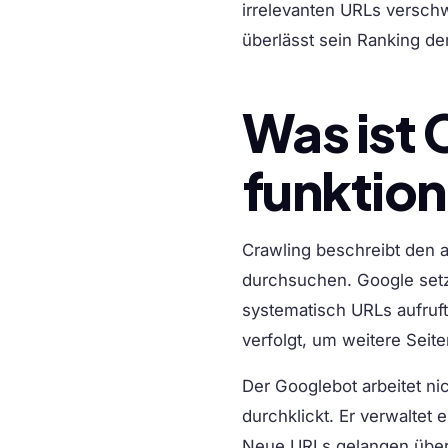
irrelevanten URLs verschw
überlässt sein Ranking de
Was ist 
funktion
Crawling beschreibt den 
durchsuchen. Google setz
systematisch URLs aufruf
verfolgt, um weitere Seit
Der Googlebot arbeitet ni
durchklickt. Er verwaltet
Neue URLs gelangen über 