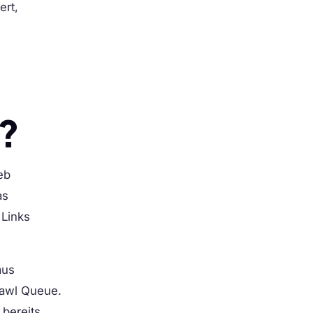
ert,
t?
eb
as
 Links
aus
rawl Queue.
bereits