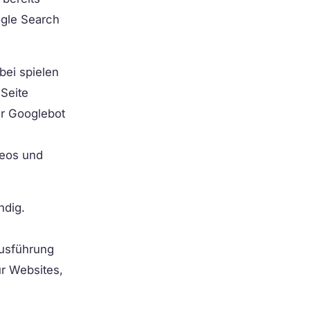
ogle Search
bei spielen
 Seite
er Googlebot
deos und
ndig.
Ausführung
ür Websites,