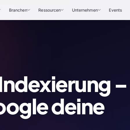
Branchen
Ressourcen
Unternehmen
Events
Indexierung –
oogle deine