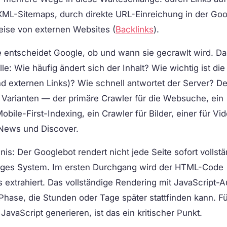
XML-Sitemaps, durch direkte URL-Einreichung in der Go
ise von externen Websites (
Backlinks
).
 entscheidet Google, ob und wann sie gecrawlt wird. Da
e: Wie häufig ändert sich der Inhalt? Wie wichtig ist die
d externen Links)? Wie schnell antwortet der Server? D
n Varianten — der primäre Crawler für die Websuche, ein
bile-First-Indexing, ein Crawler für Bilder, einer für Vi
r News und Discover.
is: Der Googlebot rendert nicht jede Seite sofort vollstä
figes System. Im ersten Durchgang wird der HTML-Code
 extrahiert. Das vollständige Rendering mit JavaScript-
n Phase, die Stunden oder Tage später stattfinden kann. F
 JavaScript generieren, ist das ein kritischer Punkt.