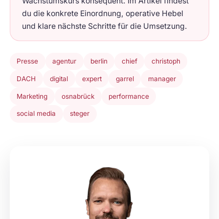
Wachstumskurs konsequent. Im Artikel findest
du die konkrete Einordnung, operative Hebel
und klare nächste Schritte für die Umsetzung.
Presse
agentur
berlin
chief
christoph
DACH
digital
expert
garrel
manager
Marketing
osnabrück
performance
social media
steger