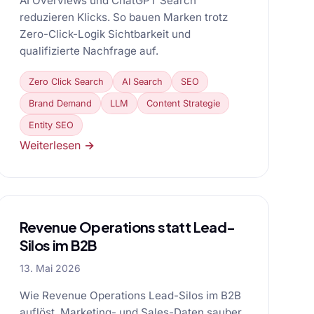
AI Overviews und ChatGPT Search
reduzieren Klicks. So bauen Marken trotz
Zero-Click-Logik Sichtbarkeit und
qualifizierte Nachfrage auf.
Zero Click Search
AI Search
SEO
Brand Demand
LLM
Content Strategie
Entity SEO
Weiterlesen →
Revenue Operations statt Lead-
Silos im B2B
13. Mai 2026
Wie Revenue Operations Lead-Silos im B2B
auflöst, Marketing- und Sales-Daten sauber