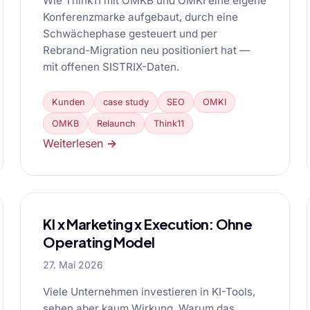
Wie Think11 mit OMKB und OMKI eine eigene
Konferenzmarke aufgebaut, durch eine
Schwächephase gesteuert und per
Rebrand-Migration neu positioniert hat —
mit offenen SISTRIX-Daten.
Kunden
case study
SEO
OMKI
OMKB
Relaunch
Think11
Weiterlesen →
KI x Marketing x Execution: Ohne
Operating Model
27. Mai 2026
Viele Unternehmen investieren in KI-Tools,
sehen aber kaum Wirkung. Warum das