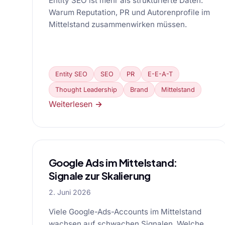
Entity SEO ist mehr als strukturierte Daten.
Warum Reputation, PR und Autorenprofile im
Mittelstand zusammenwirken müssen.
Entity SEO
SEO
PR
E-E-A-T
Thought Leadership
Brand
Mittelstand
Weiterlesen →
Google Ads im Mittelstand:
Signale zur Skalierung
2. Juni 2026
Viele Google-Ads-Accounts im Mittelstand
wachsen auf schwachen Signalen. Welche