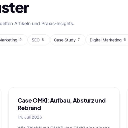
ster
lten Artikeln und Praxis-Insights.
Marketing
SEO
Case Study
Digital Marketing
9
8
7
6
l
Case OMKI: Aufbau, Absturz und
Rebrand
14. Juli 2026