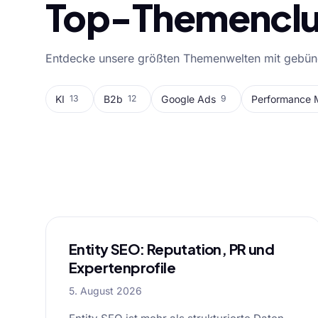
Top-Themenclu
Entdecke unsere größten Themenwelten mit gebünde
KI
B2b
Google Ads
Performance 
13
12
9
Alle Blog-Artike
Entity SEO: Reputation, PR und
Expertenprofile
5. August 2026