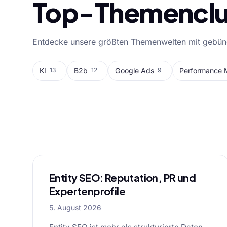
Top-Themenclu
Entdecke unsere größten Themenwelten mit gebünde
KI
B2b
Google Ads
Performance 
13
12
9
Alle Blog-Artike
Entity SEO: Reputation, PR und
Expertenprofile
5. August 2026