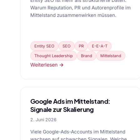
Entity SEO ist mehr als strukturierte Daten.
Warum Reputation, PR und Autorenprofile im
Mittelstand zusammenwirken müssen.
Entity SEO
SEO
PR
E-E-A-T
Thought Leadership
Brand
Mittelstand
Weiterlesen →
Google Ads im Mittelstand:
Signale zur Skalierung
2. Juni 2026
Viele Google-Ads-Accounts im Mittelstand
wachsen auf schwachen Signalen. Welche