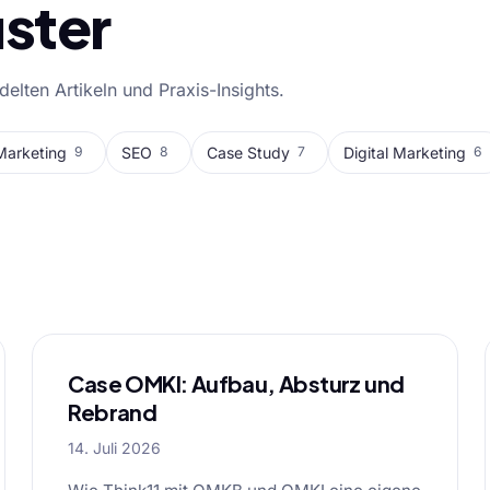
ster
lten Artikeln und Praxis-Insights.
Marketing
SEO
Case Study
Digital Marketing
9
8
7
6
l
Case OMKI: Aufbau, Absturz und
Rebrand
14. Juli 2026