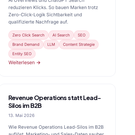
AI Overviews und ChatGPT Search
reduzieren Klicks. So bauen Marken trotz
Zero-Click-Logik Sichtbarkeit und
qualifizierte Nachfrage auf.
Zero Click Search
AI Search
SEO
Brand Demand
LLM
Content Strategie
Entity SEO
Weiterlesen →
Revenue Operations statt Lead-
Silos im B2B
13. Mai 2026
Wie Revenue Operations Lead-Silos im B2B
auflöst, Marketing- und Sales-Daten sauber