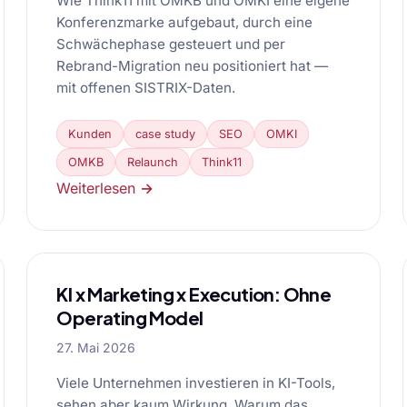
Wie Think11 mit OMKB und OMKI eine eigene
Konferenzmarke aufgebaut, durch eine
Schwächephase gesteuert und per
Rebrand-Migration neu positioniert hat —
mit offenen SISTRIX-Daten.
Kunden
case study
SEO
OMKI
OMKB
Relaunch
Think11
Weiterlesen →
KI x Marketing x Execution: Ohne
Operating Model
27. Mai 2026
Viele Unternehmen investieren in KI-Tools,
sehen aber kaum Wirkung. Warum das